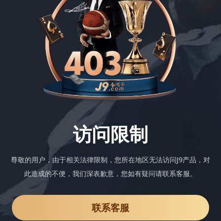
访问限制
尊敬的用户，由于相关法律限制，您所在地区无法访问J9产品，对
此造成的不便，我们深表歉意，您如有疑问请联系客服。
联系客服