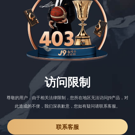
访问限制
尊敬的用户，由于相关法律限制，您所在地区无法访问J9产品，对
此造成的不便，我们深表歉意，您如有疑问请联系客服。
联系客服