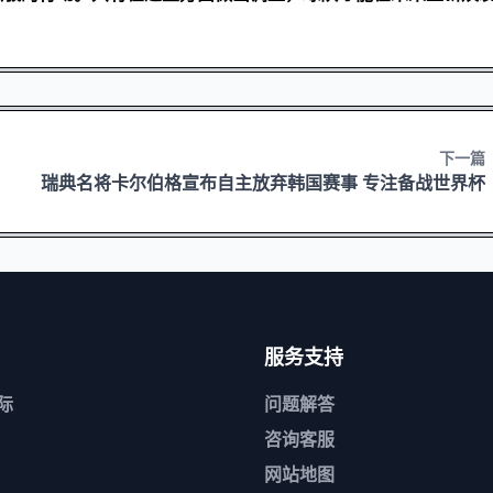
下一篇
瑞典名将卡尔伯格宣布自主放弃韩国赛事 专注备战世界杯
服务支持
际
问题解答
咨询客服
网站地图