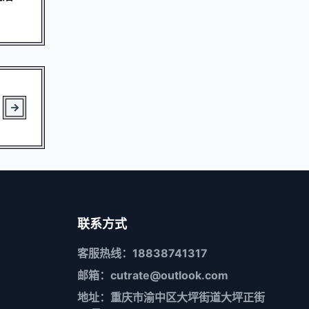
联系方式
客服热线：18838741317
邮箱：cutrate@outlook.com
地址：重庆市渝中区大坪街道大坪正街