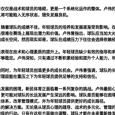
不仅仅是战术和球员的堆砌，更是一个系统化运作的整体。卢伟
队将可能陷入无序状态，错失发展良机。
。随着球队的成绩不佳，年轻球员的培养和发展逐渐受到影响。
员很难在赛场上展现出潜力和价值。卢伟曾指出，球队应当加大
和成长空间，然而现实却是，球队在成绩压力下往往会选择依赖
还表现在技术和心理素质的提升上。年轻球员缺少有效的指导和
不够稳定。卢伟深知，只有通过不断积累经验和提升个人能力，
的同时，为年轻球员创造更多的成长机会。卢伟曾强调，球队的
管理层能在重压之下为年轻球员提供足够的支持和信任。
员发展的困境，新民体育正面临着一系列复杂的挑战。卢伟最担
，更可能对球队的长远发展产生深远的影响。球队是否能够在困
术体系，改革管理模式，并为年轻球员提供更好的成长路径。
性的解决方案。无论是从球员心理的疏导、战术的多元化、管理
积极的行动。只有在这些方面做出调整，球队才能在未来重新焕