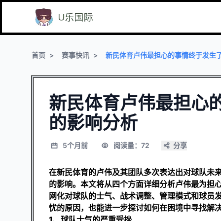
首页
赛事快讯
新民体育卢伟最担心的事情终于发生
新民体育卢伟最担心
的影响分析
5个月前
阅读量：72
分享
在新民体育的卢伟及其团队多次表达出对球队未
的影响。本文将从四个方面详细分析卢伟最为担
网
化对球队的士气、战术调整、管理模式和球员
忧的原因，也能进一步探讨如何在困境中寻找解
1、球队士气的严重受挫