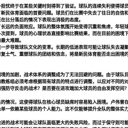
一担忧终于在某些关键时刻得到了验证。球队的连续失利使得球
了新民体育面临的首要问题。球员们在比赛中失去了往日的自信
至在比分落后的情况下表现出消极的态度。
了长远的负面效应。球队的整体氛围开始变得沉重和焦虑，年轻
多次提到，球员的心理状态直接影响比赛结果，而在目前的困境
的最大难题。
进一步导致球队文化的变革。长期的低迷表现可能让球队失去凝
修复士气、重塑球队的团结和信念，将是新民体育能否走出困境
困境的加剧，战术体系的调整成为了无法回避的问题。由于球队
和教练组必须考虑根据现有球员的特点进行调整，以应对不同的
加强防守反击的战术？是否要在进攻端加大球员的自由发挥空间
员的情况，这使得球队在核心球员缺席时容易陷入困境。卢伟曾
免单一依赖某些球员的个人能力。这不仅能够提升全队的整体实
。
激进的战术可能会让球队面临更大的失败风险，而过于保守则可