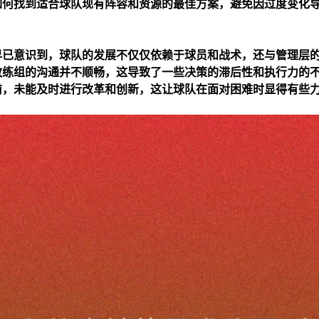
如何找到适合球队现有阵容和资源的最佳方案，避免因过度变化
早已意识到，球队的发展不仅仅依赖于球员和战术，还与管理层
教练组的沟通并不顺畅，这导致了一些决策的滞后性和执行力的
前，未能及时进行改革和创新，这让球队在面对困难时显得有些