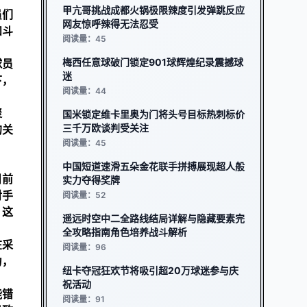
甲亢哥挑战成都火锅极限辣度引发弹跳反应
员们
网友惊呼辣得无法忍受
和斗
阅读量：45
梅西任意球破门锁定901球辉煌纪录震撼球
球员
迷
下，
阅读量：44
聚
国米锁定维卡里奥为门将头号目标热刺标价
三千万欧谈判受关注
的关
阅读量：45
中国短道速滑五朵金花联手拼搏展现超人般
目前
实力夺得奖牌
对手
阅读量：52
？这
遥远时空中二全路线结局详解与隐藏要素完
全攻略指南角色培养战斗解析
在采
阅读量：96
力，
纽卡夺冠狂欢节将吸引超20万球迷参与庆
祝活动
能错
阅读量：91