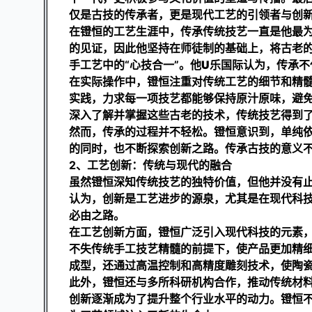
仅是古技的传承者，更是现代工艺的引领者与创
在镫恒的工艺生涯中，传承传统技艺一直是他最
的见证，因此他坚持在师徒制的基础上，将古老
手工艺中的“心技合一”。他
U乐国际
认为，传承不
在实际操作中，镫恒注重对传统工艺的细节和精
实践，力求每一项技艺都能够保持原汁原味，避
深入了解并掌握这些古老的技术，传统技艺得到
然而，传承的过程并不轻松。镫恒意识到，单纯
的同时，也不断探索创新之路。传承古技的意义
2、工艺创新：传统与现代的融合
虽然镫恒深知传统技艺的独特价值，但他并没有
认为，创新是工艺进步的源泉，尤其是在现代科
必由之路。
在工艺创新方面，镫恒广泛引入现代科技的元素，
不失传统手工技艺精髓的前提下，使产品更加精
成型，还通过高温控制和高精度雕刻技术，使陶
此外，镫恒还与多所科研机构合作，推动传统材
创新逐渐成为了提升整个行业水平的动力。镫恒