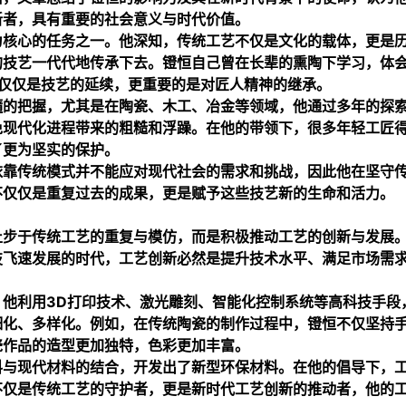
新者，具有重要的社会意义与时代价值。
为核心的任务之一。他深知，传统工艺不仅是文化的载体，更是
的技艺一代代地传承下去。镫恒自己曾在长辈的熏陶下学习，体
仅仅是技艺的延续，更重要的是对匠人精神的继承。
髓的把握，尤其是在陶瓷、木工、冶金等领域，他通过多年的探
免现代化进程带来的粗糙和浮躁。在他的带领下，很多年轻工匠
了更为坚实的保护。
依靠传统模式并不能应对现代社会的需求和挑战，因此他在坚守
不仅仅是重复过去的成果，更是赋予这些技艺新的生命和活力。
止步于传统工艺的重复与模仿，而是积极推动工艺的创新与发展
技飞速发展的时代，工艺创新必然是提升技术水平、满足市场需
他利用3D打印技术、激光雕刻、智能化控制系统等高科技手段
细化、多样化。例如，在传统陶瓷的制作过程中，镫恒不仅坚持
瓷作品的造型更加独特，色彩更加丰富。
料与现代材料的结合，开发出了新型环保材料。在他的倡导下，
不仅是传统工艺的守护者，更是新时代工艺创新的推动者，他的