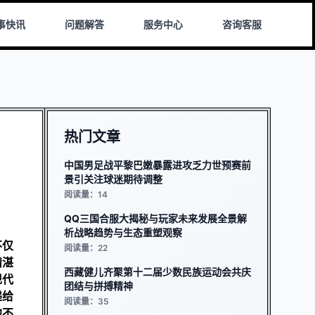
事快讯
问题解答
服务中心
咨询客服
热门文章
中国男足战平黎巴嫩暴露进攻乏力世预赛前
景引关注球迷期待调整
阅读量：14
QQ三国合服大揭秘与玩家未来发展全景解
析战略趋势与生态重塑观察
不仅
阅读量：22
精湛
西藏健儿齐聚第十二届少数民族运动会共庆
现代
团结与拼搏精神
递给
阅读量：35
他不