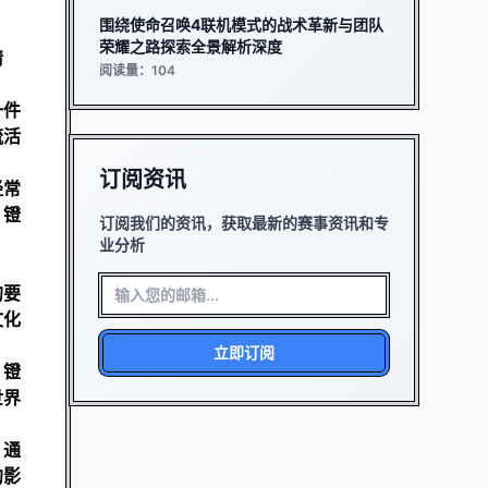
围绕使命召唤4联机模式的战术革新与团队
荣耀之路探索全景解析深度
情
阅读量：104
一件
流活
订阅资讯
经常
。镫
订阅我们的资讯，获取最新的赛事资讯和专
业分析
的要
文化
立即订阅
。镫
世界
。通
的影