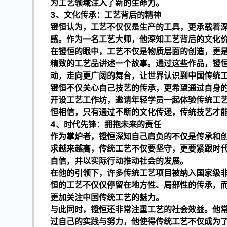
为工艺领域注入了新的生命力。
3、文化传承：工艺背后的精神
镫恒认为，工艺不仅仅是生产的工具，更承载着
感。作为一名工艺大师，他深知工艺背后的文化
在镫恒的眼中，工艺不仅是物质层面的创造，更
精致的工艺品讲述一个故事。通过这些作品，镫
动，走向更广阔的舞台，让世界认识到中国传统
镫恒不仅关心自己技艺的传承，更希望通过自身
开设工艺工作坊，邀请年轻学员一起体验传统工
恒相信，只有通过不断的文化传递，传统技艺才
4、时代先锋：拥抱未来的责任
作为掌炉者，镫恒深知自己肩负的不仅是传承和
求越来越高，传统工艺不仅要坚守，更要紧跟时
自信，并以实际行动推动社会的发展。
在他的引领下，许多传统工艺项目被纳入国家级
恒的工艺不仅仅停留在地方性、局部性的传承，
更加关注中国传统工艺的魅力。
与此同时，镫恒还非常注重工艺的社会效益。他
过自己的实践与努力，他使得传统工艺不仅成为