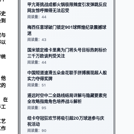
甲亢哥挑战成都火锅极限辣度引发弹跳反应
网友惊呼辣得无法忍受
历史
阅读量：44
会到
梅西任意球破门锁定901球辉煌纪录震撼球
迷
索与
阅读量：43
得以
国米锁定维卡里奥为门将头号目标热刺标价
三千万欧谈判受关注
传统
阅读量：44
中国短道速滑五朵金花联手拼搏展现超人般
。他
实力夺得奖牌
求的
阅读量：51
遥远时空中二全路线结局详解与隐藏要素完
，在
全攻略指南角色培养战斗解析
手工
阅读量：95
纽卡夺冠狂欢节将吸引超20万球迷参与庆
工艺
祝活动
工作
阅读量：90