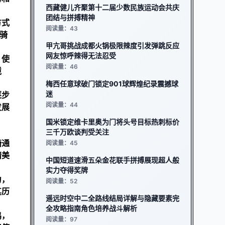
西藏健儿齐聚第十二届少数民族运动会共庆
团结与拼搏精神
方式
阅读量：43
骑
甲亢哥挑战成都火锅极限辣度引发弹跳反应
网友惊呼辣得无法忍受
，使
阅读量：46
境
梅西任意球破门锁定901球辉煌纪录震撼球
迷
逐步
阅读量：44
发展
国米锁定维卡里奥为门将头号目标热刺标价
三千万欧谈判受关注
骑通
阅读量：45
精美
中国短道速滑五朵金花联手拼搏展现超人般
实力夺得奖牌
力，
阅读量：52
其历
遥远时空中二全路线结局详解与隐藏要素完
全攻略指南角色培养战斗解析
鸣，
阅读量：97