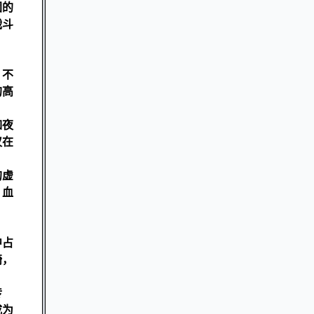
团的
战斗
，不
的高
如夜
仅在
的虚
，血
中占
骑，
传
成为