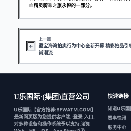
血精灵骑乘之旅永恒的一部分。
上一篇
藏宝海湾拍卖行为中心全新开幕 精彩拍品引
尚潮流
U乐国际·(集团)直营公司
快速链接
知道
U乐国
U乐国际【官方推荐:BFWATM.COM】
最新网页版为您提供客户端,·登录·入口,
赛事快讯
对多种设备和操作系统予以支持,诸如
服务中心
Web、H5、iOS、App Store以及