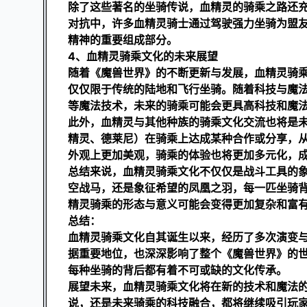
除了这些著名的坐骑传说，血精灵的骑乘之路还
对抗中，许多血精灵骑士通过驾驶强力坐骑为盟
精神的重要组成部分。
4、血精灵骑乘文化的未来展望
随着《魔兽世界》的不断更新与发展，血精灵骑
仅仅限于传统的陆地和飞行坐骑。随着科技与魔
等魔法技术，未来的骑乘可能会更具高科技和魔
此外，血精灵与其他种族的骑乘文化交流也将是
精灵、德莱尼）在骑乘上达成某种合作或分享，
外观上更加美观，骑乘的体验也将更加多元化，
总结来说，血精灵骑乘文化不仅仅是战斗工具的
空战马，还是象征希望的凤凰之羽，每一匹坐骑
精灵骑乘的形态与意义可能会变得更加复杂和富
总结：
血精灵骑乘文化自其诞生以来，经历了多次演变
据重要地位，也深深影响了整个《魔兽世界》的
每种坐骑的背后都有着不可或缺的文化传承。
展望未来，血精灵骑乘文化将在新的技术和魔法
说，还是未来骑乘的科技融合，都将继续吸引玩