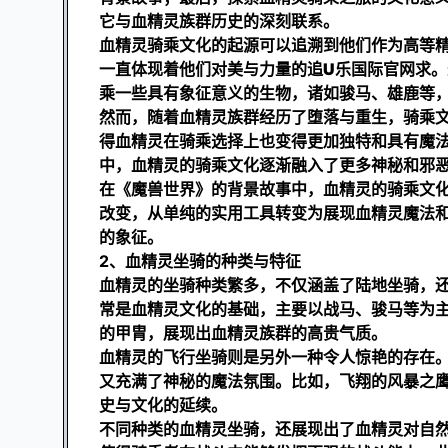
它与血精灵族群历史的深刻联系。
血精灵骑乘文化的起源可以追溯到他们作为高等
一直体现着他们对美与力量的追
U乐国际官网
求。
乘一些具有象征意义的生物，诸如骏马、雄鹿等
然而，随着血精灵族群经历了堕落与重生，骑乘
得血精灵在骑乘选择上也变得更加独特和具有魔
中，血精灵的骑乘文化逐渐融入了更多神秘和邪
在《魔兽世界》的背景故事中，血精灵的骑乘文
改变，从单纯的实用工具转变为展现血精灵魔法
的象征。
2、血精灵坐骑的种类与特征
血精灵的坐骑种类繁多，不仅涵盖了陆地坐骑，
常是血精灵文化的基础，主要以战马、骏马等为
的甲胄，展现出血精灵族群的高贵气质。
血精灵的飞行坐骑则是另外一种令人惊艳的存在
又充满了神秘的魔法氛围。比如，飞翔的风暴之
史与文化的延续。
不同种类的血精灵坐骑，还展现出了血精灵对自