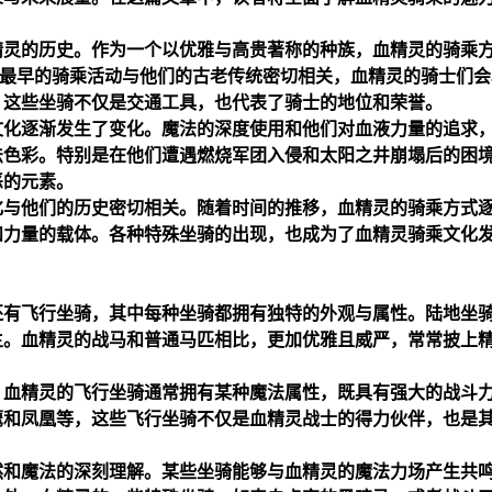
精灵的历史。作为一个以优雅与高贵著称的种族，血精灵的骑乘
最早的骑乘活动与他们的古老传统密切相关，血精灵的骑士们会
，这些坐骑不仅是交通工具，也代表了骑士的地位和荣誉。
文化逐渐发生了变化。魔法的深度使用和他们对血液力量的追求
法色彩。特别是在他们遭遇燃烧军团入侵和太阳之井崩塌后的困
恶的元素。
化与他们的历史密切相关。随着时间的推移，血精灵的骑乘方式
和力量的载体。各种特殊坐骑的出现，也成为了血精灵骑乘文化
还有飞行坐骑，其中每种坐骑都拥有独特的外观与属性。陆地坐
主。血精灵的战马和普通马匹相比，更加优雅且威严，常常披上
。血精灵的飞行坐骑通常拥有某种魔法属性，既具有强大的战斗
鹰和凤凰等，这些飞行坐骑不仅是血精灵战士的得力伙伴，也是
然和魔法的深刻理解。某些坐骑能够与血精灵的魔法力场产生共