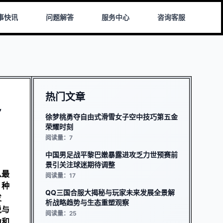
事快讯
问题解答
服务中心
咨询客服
热门文章
之
徐梦桃勇夺自由式滑雪女子空中技巧第五金
荣耀时刻
阅读量：7
中国男足战平黎巴嫩暴露进攻乏力世预赛前
景引关注球迷期待调整
从最
阅读量：17
、种
QQ三国合服大揭秘与玩家未来发展全景解
发
析战略趋势与生态重塑观察
说与
阅读量：25
力和