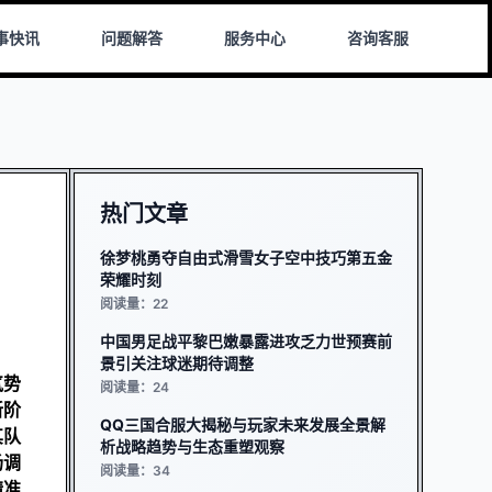
事快讯
问题解答
服务中心
咨询客服
热门文章
徐梦桃勇夺自由式滑雪女子空中技巧第五金
荣耀时刻
阅读量：22
中国男足战平黎巴嫩暴露进攻乏力世预赛前
景引关注球迷期待调整
气势
阅读量：24
新阶
QQ三国合服大揭秘与玩家未来发展全景解
其队
析战略趋势与生态重塑观察
场调
阅读量：34
精准