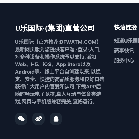
U乐国际·(集团)直营公司
快速链接
知道
U乐国
U乐国际【官方推荐:BFWATM.COM】
最新网页版为您提供客户端,·登录·入口,
赛事快讯
对多种设备和操作系统予以支持,诸如
服务中心
Web、H5、iOS、App Store以及
Android等。线上平台自创建以来,以稳
定、安全、快捷的高品质服务和良好口碑
获得广大用户的喜爱和认可,下载APP后
随时畅玩电子竞技,真人互动与体育类游
戏,网页与手机版兼容完美,流畅运行。