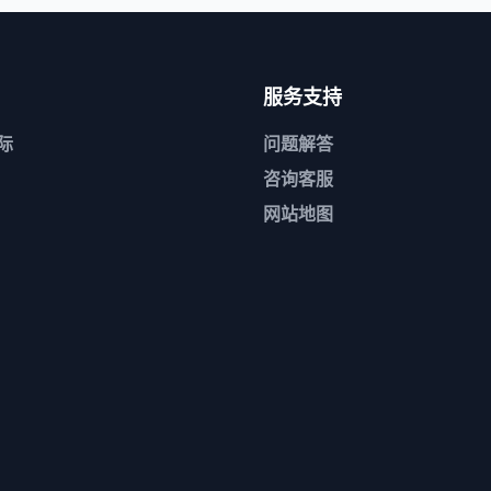
服务支持
际
问题解答
咨询客服
网站地图