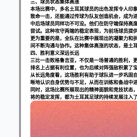
三、球员状态集体高涨
本场比赛中，多名土耳其球员的出色发挥令人印
致命一击，还能通过传球为队友创造机会，成为
中后场球员同样功不可没。他们在防守端保持高
尝试。这种攻守两端的稳定表现，为前场球员提
更为重要的是，全队在比赛中展现出的凝聚力和
间不断沟通与协作。这种集体高涨的状态，是土
四、胜利意义深远长远
三比一击败格鲁吉亚，不仅是一场普通的胜利，
排名上占据有利位置，也为后续对阵强敌积累了
从长远角度看，这场胜利有助于球队进一步巩固
晰地认识自身优势与不足，从而在训练和备战中
同时，这场比赛所展现出的精神面貌和竞技状态
将的稳定发挥，都为土耳其足球的持续发展注入