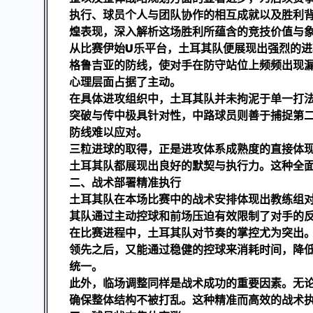
执行、球员个人与团队协作的相互成就以及胜利
煌表现，深入解析这场胜利所蕴含的竞技价值与
从比赛伊始
U乐平台
，土耳其队便展现出强烈的进
格鲁吉亚的防线，使对手在防守站位上频频出现
心理层面占据了主动。
在具体进攻组织中，土耳其队并未拘泥于单一打
突破与传中极具针对性，中路球员则善于捕捉第
防线难以应对。
三粒进球的取得，正是进攻体系成熟度的直接体
土耳其队都展现出良好的默契与执行力。这种全
二、战术部署精准执行
土耳其队在本场比赛中的战术安排体现出教练组
其队通过主动控球和前场压迫有效限制了对手的
在比赛进程中，土耳其队对节奏的掌控尤为突出
领先之后，又能通过稳健的控球来消耗时间，降
统一。
此外，临场调整同样是战术成功的重要因素。无
确保整体结构不被打乱。这种精准而高效的战术