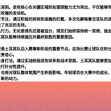
象深刻。进攻核心在关键区域的处理球能力尤为突出，不仅能够
进攻端的发动机。
度专注，通过积极的拼抢和准确的拦截，多次化解格鲁吉亚队的
供了充足的支持。
执行力。无论是领先还是被追分，球员们始终保持统一思想，彼
耳其队能够持续施压并最终取胜的重要原因。
更是土耳其队迈入赛事新阶段的重要节点。这场比赛让球队在积
宝贵信心。
自身打法。通过实战检验进攻体系和战术思路，土耳其队能够更
进行针对性提升。
，也将对球队整体氛围产生积极影响。年轻球员在大赛中的成长
了新的动力。