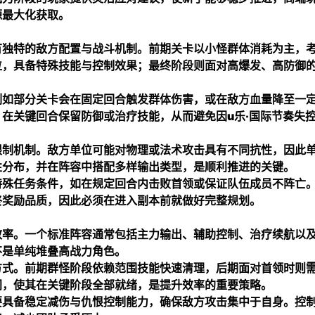
源最大化获取。
有独特的敌方配置与战斗机制。前期关卡以小怪群体消耗为主，
位，具备特殊技能与控制效果；最终阶段则面对高爆发、高防御
例如部分关卡会在固定回合触发群体伤害，或在敌方血量降至一
，在关键回合保留防御或治疗技能，从而避免因
u乐·国际
节奏失
限制机制。敌方单位可能对物理或法术攻击具有不同抗性，因此
性分布，并在阵容中搭配多样输出类型，是顺利推进的关键。
特殊任务条件，如在规定回合内击败首领或保证队伍成员不阵亡
终奖励品质，因此必须在进入副本前就做好完整规划。
效率。一个标准阵容通常包括主力输出、辅助控制、治疗续航以
不是单纯堆叠高战力角色。
方式。前期群怪阶段依赖范围技能快速清理，后期面对首领时则
间，使其在关键阶段全部就绪，是提升效率的重要策略。
要具备稳定减伤与仇恨控制能力，确保敌方攻击集中于自身。控