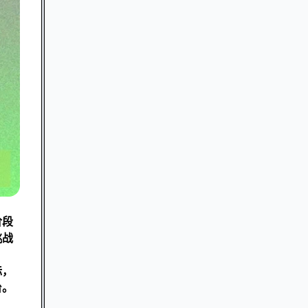
阶段
挑战
标，
台。