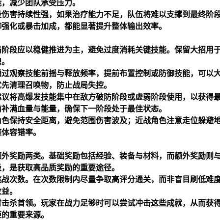
能，减少团队承受压力。
段伤害持续性强，如果治疗能力不足，队伍将难以支撑到最终阶
御强化或暴击加成，都能显著提升整体输出效率。
局阶段应以稳健推进为主，避免过度消耗关键技能。保留大招用
识。
通过观察技能前摇与释放频率，提前布置控制或防御技能，可以
优先清理召唤物，防止战局失控。
建议将高爆发技能集中在敌方破防阶段或虚弱阶段使用，以获得
前补满血量与能量，确保下一阶段处于最佳状态。
角色保持安全距离，避免范围伤害波及；近战角色注意走位躲避
整体容错率。
额外奖励两类。基础奖励包括经验、装备与材料，而额外奖励则
级，是获取高品质奖励的重要途径。
挑战次数。在次数限制内尽量争取高评分通关，而非盲目刷低难
收益。
时击杀首领。玩家在战力足够时可以尝试冲击这些成就，从而获
距的重要来源。