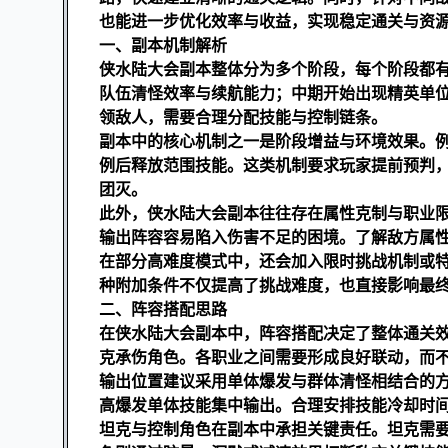
也能进一步优化效率与收益，实现稳定通关与资
一、副本机制解析
侠水陆大会副本整体分为多个阶段，每个阶段都
队伍清怪效率与续航能力；中期开始出现精英单
领敌人，需要合理分配技能与控制链条。
副本中的核心机制之一是阶段增益与环境效果。
例后释放范围技能。这类机制要求玩家提前预判
团灭。
此外，侠水陆大会副本往往存在属性克制与职业
输出阵容容易陷入伤害不足的困境。了解敌方属
在部分高难度模式中，还会加入限时挑战机制或
种附加条件不仅提高了挑战难度，也直接影响最
二、阵容搭配思路
在侠水陆大会副本中，阵容搭配决定了整体通关
克承伤角色。各职业之间需要形成良好联动，而
输出位置建议采用单体爆发与群体清怪相结合的
高爆发单体技能集中输出。合理安排技能冷却时
坦克与控制角色在副本中承担关键责任。坦克需