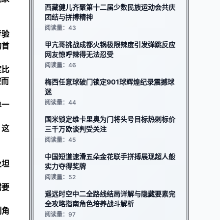
西藏健儿齐聚第十二届少数民族运动会共庆
团结与拼搏精神
阅读量：43
考验
甲亢哥挑战成都火锅极限辣度引发弹跳反应
的首
网友惊呼辣得无法忍受
阅读量：46
定比
控而
梅西任意球破门锁定901球辉煌纪录震撼球
迷
阅读量：44
单一
国米锁定维卡里奥为门将头号目标热刺标价
。这
三千万欧谈判受关注
阅读量：45
中国短道速滑五朵金花联手拼搏展现超人般
及坦
实力夺得奖牌
阅读量：52
需要
遥远时空中二全路线结局详解与隐藏要素完
全攻略指南角色培养战斗解析
制角
阅读量：97