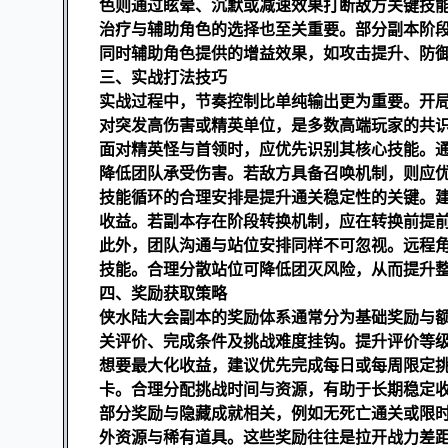
色则通过眩晕、沉默或减速效果打断敌方关键技
治疗与辅助角色的选择也至关重要。部分副本阶
同时辅助角色提供的增益效果，如攻击提升、防
三、实战打法技巧
实战过程中，节奏控制比单纯输出更为重要。开
对突发高伤害或精英单位，是多数高端玩家的共
面对精英怪与首领时，应优先识别其核心技能。
降低团队承受伤害。若敌方具备召唤机制，则应
技能循环的合理安排是提升通关稳定性的关键。
收益。若副本存在阶段转换机制，应在转换前提
此外，团队沟通与站位安排同样不可忽视。远程
技能。合理分散站位可降低团灭风险，从而提升
四、奖励获取策略
侠水陆大会副本的奖励体系通常分为基础奖励与
关评价、完成条件及挑战难度挂钩。提升评价等
想要最大化收益，建议优先完成每日或每周限定
卡。合理分配挑战时间与资源，有助于长期稳定
部分奖励与隐藏成就相关，例如无死亡通关或限
外资源与稀有道具。这些奖励往往是拉开战力差