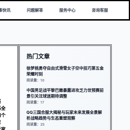
事快讯
问题解答
服务中心
咨询客服
热门文章
徐梦桃勇夺自由式滑雪女子空中技巧第五金
荣耀时刻
阅读量：10
中国男足战平黎巴嫩暴露进攻乏力世预赛前
景引关注球迷期待调整
搭
阅读量：17
巧全
QQ三国合服大揭秘与玩家未来发展全景解
四个
析战略趋势与生态重塑观察
弯
阅读量：25
玩家