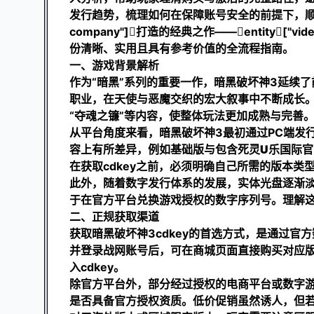
发行趋势，梳理如何在保障账号安全的前提下，顺利体验这款由
company"]打造的经典之作——entity["vide
份清晰、实用且具有参考价值的全流程指南。
一、游戏背景解析
作为“暗黑”系列的重要一作，暗黑破坏神3延续
职业，在天使与恶魔交织的宏大叙事中不断成长。
“夺魂之镰”等内容，使整体玩法更加成熟与完善
从平台角度来看，暗黑破坏神3最初通过PC端发
容上有所差异，例如基础版与包含死灵
U乐国际官
在获取cdkey之前，必须明确自己所需的版本类
此外，随着数字发行体系的发展，实体光盘逐渐淡出
于在官方平台兑换游戏授权的数字序列号。理解
二、正规获取渠道
获取暗黑破坏神3cdkey的首选方式，是通过
并登录战网账号后，可在商城页面直接购买对应
入cdkey。
除官方平台外，部分经过授权的电商平台或数字
是否具备官方授权资质。低价促销虽然诱人，但