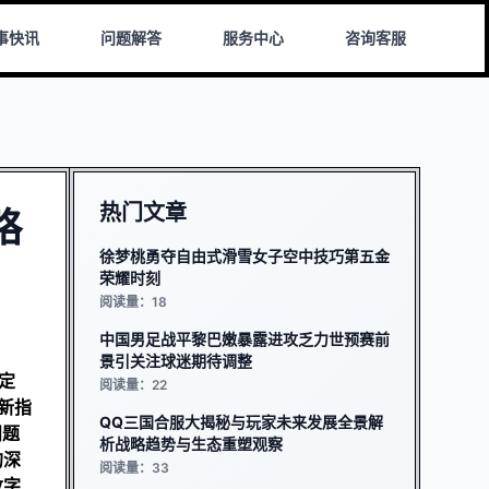
事快讯
问题解答
服务中心
咨询客服
热门文章
略
徐梦桃勇夺自由式滑雪女子空中技巧第五金
荣耀时刻
阅读量：18
中国男足战平黎巴嫩暴露进攻乏力世预赛前
景引关注球迷期待调整
定
阅读量：22
新指
QQ三国合服大揭秘与玩家未来发展全景解
问题
析战略趋势与生态重塑观察
的深
阅读量：33
数字