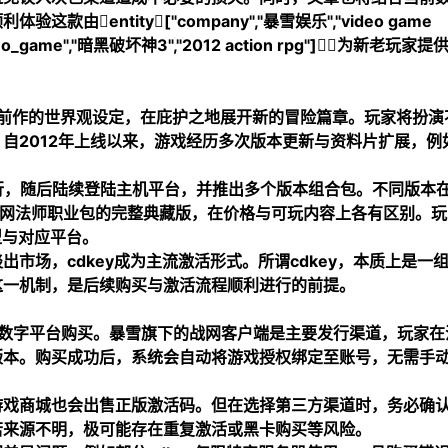
entity["company","暴雪娱乐","video game
o_game","暗黑破坏神3","2012 action rpg"]，为新老玩家提
了前作的世界观设定，在庇护之地展开新的冒险篇章。玩家将扮演
自2012年上线以来，游戏经历多次版本更新与资料片扩展，例
。
行，随后陆续登陆主机平台，并推出多个版本组合包。不同版本
网
法师职业包的完整典藏版，在价格与可玩内容上各有区别。玩
型与对应平台。
市场，cdkey成为主流激活形式。所谓cdkey，本质上是一
这一机制，是后续购买与激活流程顺利进行的前提。
官方数字平台购买。暴雪旗下的战网客户端是主要发行渠道，玩家在
版本。购买成功后，系统会自动将游戏授权绑定至账号，无需手
游戏商城也会出售正版激活码。但在选择第三方渠道时，务必确
若来源不明，极可能存在重复激活或黑卡购买等风险。