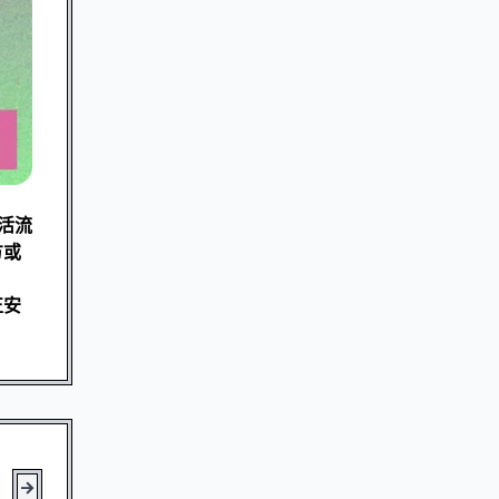
活流
方或
正安