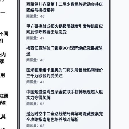
西藏健儿齐聚第十二届少数民族运动会共庆
团结与拼搏精神
供一
阅读量：46
甲亢哥挑战成都火锅极限辣度引发弹跳反应
网友惊呼辣得无法忍受
不同
阅读量：47
如
梅西任意球破门锁定901球辉煌纪录震撼球
迷
在内
阅读量：46
家
国米锁定维卡里奥为门将头号目标热刺标价
组用
三千万欧谈判受关注
阅读量：47
中国短道速滑五朵金花联手拼搏展现超人般
注册
实力夺得奖牌
动输
阅读量：55
遥远时空中二全路线结局详解与隐藏要素完
认其
全攻略指南角色培养战斗解析
阅读量：98