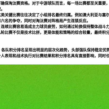
可确保淘汰赛资格。对于中游球队而言，每一场比赛都至关重要
望。
这类关键比赛往往决定了小组排名最终归属。例如澳大利亚与塞
第六名的争夺，同时对淘汰赛对阵格局产生连锁反应。
。连续比赛容易造成主力球员疲劳，如何通过轮换保持整体战斗
几轮比赛不仅是技术比拼，更是体能和策略的综合较量，最终积
，各队积分排名呈现出明显的层次化趋势，头部强队保持稳定优
个人表现和战术执行对比赛结果和积分排名具有直接影响，同时