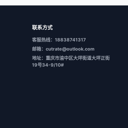
联系方式
客服热线：18838741317
邮箱：cutrate@outlook.com
地址：重庆市渝中区大坪街道大坪正街
19号34-9/10#