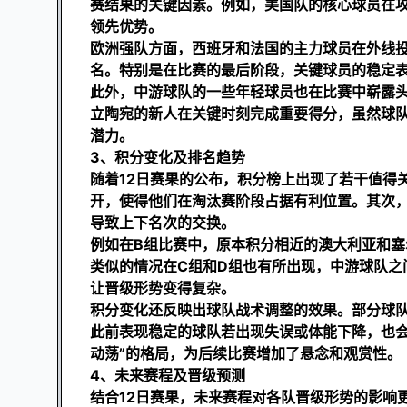
赛结果的关键因素。例如，美国队的核心球员在
领先优势。
欧洲强队方面，西班牙和法国的主力球员在外线
名。特别是在比赛的最后阶段，关键球员的稳定
此外，中游球队的一些年轻球员也在比赛中崭露
立陶宛的新人在关键时刻完成重要得分，虽然球
潜力。
3、积分变化及排名趋势
随着12日赛果的公布，积分榜上出现了若干值得
开，使得他们在淘汰赛阶段占据有利位置。其次
导致上下名次的交换。
例如在B组比赛中，原本积分相近的澳大利亚和塞
类似的情况在C组和D组也有所出现，中游球队之
让晋级形势变得复杂。
积分变化还反映出球队战术调整的效果。部分球
此前表现稳定的球队若出现失误或体能下降，也会
动荡”的格局，为后续比赛增加了悬念和观赏性。
4、未来赛程及晋级预测
结合12日赛果，未来赛程对各队晋级形势的影响