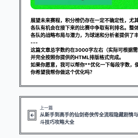
展望未来赛程，积分榜仍存在一定不确定性，尤
各队有机会在接下来的比赛中争取有利排名。整
各队的战略布局与潜力，为球迷和分析者提供了
---
这篇文章总字数约在3000字左右（实际可根据
并完全按照你提供的HTML排版格式完成。
如果你愿意，我可以帮你**优化一下每段字数，使
你希望我帮你做这个优化吗？
上一篇
从新手到高手的仙剑奇侠传全流程隐藏剧情
斗技巧攻略大全