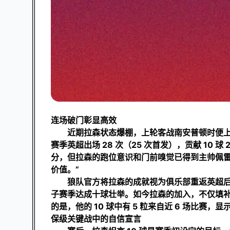
连场破门彰显高效
近期拉森状态爆棚，上轮客战南安普顿时便
赛季英超出场 28 次（25 次首发），贡献 10
分，但拉森的跑位意识和门前嗅觉已得到主帅佩雷
价值。”
狼队官方将拉森的成就视为俱乐部重返英超后的
子赛季达成十球壮举。如今拉森的加入，不仅填
的是，他的 10 球中有 5 粒来自近 6 场比赛，
保级关键战中的自信宣言