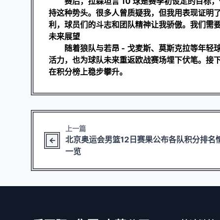
赛后，拉森坦言 10 球是赛季初设定的目标
持这种势头。很多人曾质疑我，但我用表现证明了
利，球员们的斗志和团队精神让我骄傲。我们需要
未来展望
随着狼队与若昂 - 戈麦斯、莫斯克拉等年
活力，也为球队未来重返欧战赛场埋下伏笔。接下
在积分榜上稳步攀升。
上一篇
北京奥运会男篮12日赛果公布各队积分排名
一览