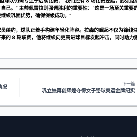
，但球队仍需专注于后续比赛：“我们还有 8 场比赛要踢，必须继
自己。” 主帅佩雷拉则强调胜利的重要性：“这是一场至关重要
继续巩固优势，确保保级成功。”
轻球员续约，球队正着手构建年轻化阵容。拉森的崛起不仅为锋线
来的 8 轮联赛，他将继续向更高进球目标发起冲击，同时助力
下一篇
情况
巩立姣再创辉煌夺得女子铅球奥运金牌纪实