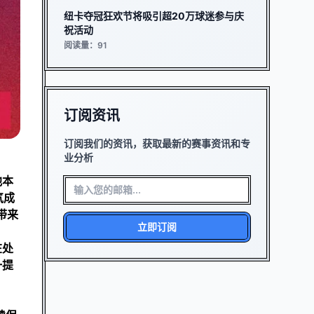
纽卡夺冠狂欢节将吸引超20万球迷参与庆
祝活动
阅读量：91
订阅资讯
订阅我们的资讯，获取最新的赛事资讯和专
业分析
他本
气成
带来
立即订阅
在处
一提