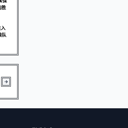
续保
的胜
注入
狼队