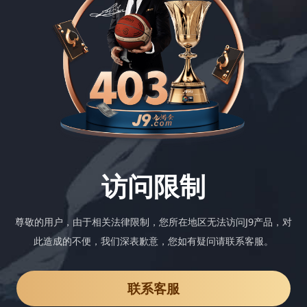
访问限制
尊敬的用户，由于相关法律限制，您所在地区无法访问J9产品，对
此造成的不便，我们深表歉意，您如有疑问请联系客服。
联系客服