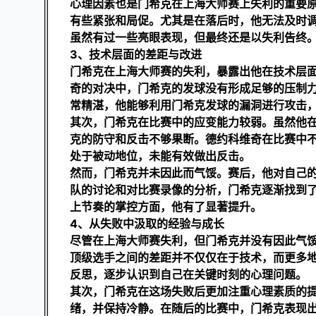
心理因素也是门希克在上海大师赛上失利的重要
有些紧张和局促。尤其是在落后时，他无法及时
虽然有过一些亮眼表现，但最终还是以失利告终
3、技术层面的差距与改进
门希克在上海大师赛的失利，暴露出他在技术层
奇的对决中，门希克的发球没有形成足够的压制
常精湛，他能够利用门希克发球的漏洞进行攻击
其次，门希克在比赛中的应变能力较弱。虽然他
克的防守和反击不够果断。德约科维奇在比赛中
处于被动地位，未能有效做出反击。
然而，门希克并未因此而气馁。赛后，他对自己
队的讨论和对比赛录像的分析，门希克逐渐找到
上节奏的掌控方面，他有了显著提升。
4、从失败中汲取的经验与成长
尽管在上海大师赛失利，但门希克并没有因此气
顶级选手之间的差距并不仅仅在于技术，而更多
反思，逐步认识到自己在关键时刻的心理问题。
其次，门希克在这场失败后更加注重心理素质的
绪，并保持冷静。在随后的比赛中，门希克表现