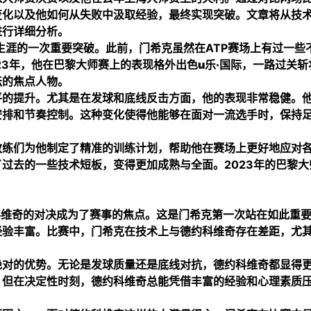
变化以及他如何从失败中汲取经验，最终实现突破。文章将从技
进行详细分析。
生涯的一次重要突破。此前，门希克虽然在ATP赛场上有过一些
23年，他在巴黎大师赛上的表现格外出色
u乐·国际
，一路过关斩
坛的焦点人物。
平的提升。尤其是在发球和底线反击方面，他的表现非常稳健。
安排和节奏控制。这种变化使得他能够在面对一流选手时，保持
教练们为他制定了精准的训练计划，帮助他在赛场上更好地应对
过去的一些技术短板，变得更加成熟与全面。2023年的巴黎大
约科维奇的对决成为了赛事的焦点。这是门希克第一次站在如此重
经验丰富。比赛中，门希克在技术上与德约科维奇存在差距，尤
。
绝对的优势。无论是发球质量还是底线对抗，德约科维奇都显得
，但在决定性时刻，德约科维奇总能凭借丰富的经验和心理素质