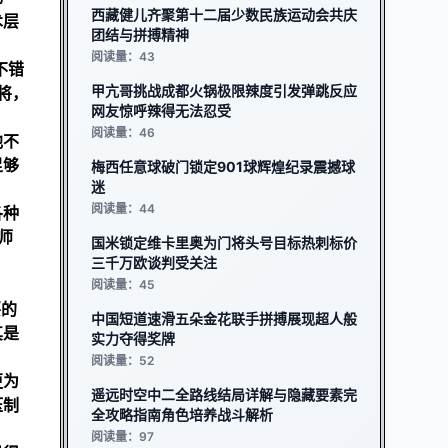
西藏健儿齐聚第十二届少数民族运动会共庆
术层
团结与拼搏精神
阅读量：43
不错
甲亢哥挑战成都火锅极限辣度引发弹跳反应
将，
网友惊呼辣得无法忍受
阅读量：46
他不
足够
梅西任意球破门锁定901球辉煌纪录震撼球
迷
阅读量：44
各种
师
国米锁定维卡里奥为门将头号目标热刺标价
三千万欧谈判受关注
阅读量：45
要的
中国短道速滑五朵金花联手拼搏展现超人般
其是
实力夺得奖牌
阅读量：52
更为
遥远时空中二全路线结局详解与隐藏要素完
压制
全攻略指南角色培养战斗解析
阅读量：97