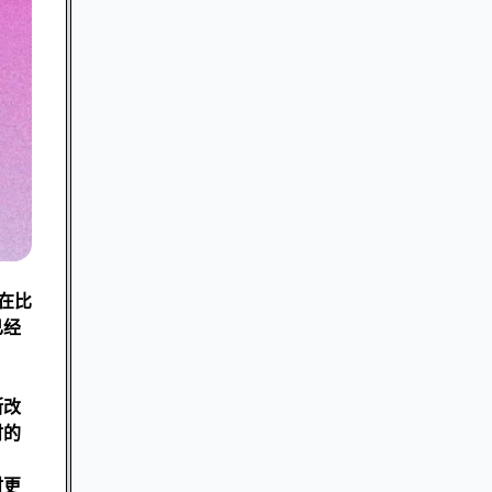
在比
已经
断改
时的
时更