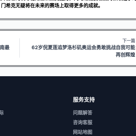
，门希克无疑将在未来的赛场上取得更多的成就。
下一篇
南最
62岁倪夏莲追梦洛杉矶奥运会勇敢挑战自我可能
再创辉煌
服务支持
际
问题解答
咨询客服
网站地图