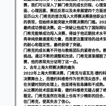
赛，我们可以深入了解门希克的成长历程、心理
面、心理因素、赛后反思以及未来展望四个方面
亚历山大·门希克的首次闯入大师赛决赛是他职业
的表现，但始终未能突破大师赛决赛的门槛。20
最终成功晋级决赛。这一突破让他成为了国际网
门希克能够成功闯入决赛，得益于他近期技术水
再单纯依赖速度和力量，而是更注重球场的战术
的耐心和稳定性，最终获得了突破。
门希克的成长离不开他与教练团队的紧密合作。
挑战。通过不断的调整和改进，门希克逐渐摆脱了
赛，他的表现充分证明了这一点。
2、去年上海大师赛决赛的痛失
2022年上海大师赛决赛，门希克与诺瓦克·德
决赛舞台上，而德约科维奇作为世界顶尖选手，
在关键时刻的处理上，他显得有些急躁和不成熟
从比赛的技术层面来看，德约科维奇无疑占据了
稳定。门希克虽然在场面上也有不少精彩的回合
住门希克，使其失去了信心。