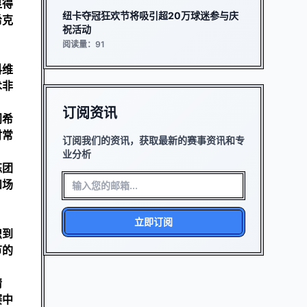
显得
纽卡夺冠狂欢节将吸引超20万球迷参与庆
希克
祝活动
阅读量：91
科维
术非
订阅资讯
门希
时常
订阅我们的资讯，获取最新的赛事资讯和专
业分析
练团
和场
立即订阅
识到
节的
情
赛中