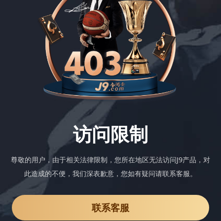
访问限制
尊敬的用户，由于相关法律限制，您所在地区无法访问J9产品，对
此造成的不便，我们深表歉意，您如有疑问请联系客服。
联系客服