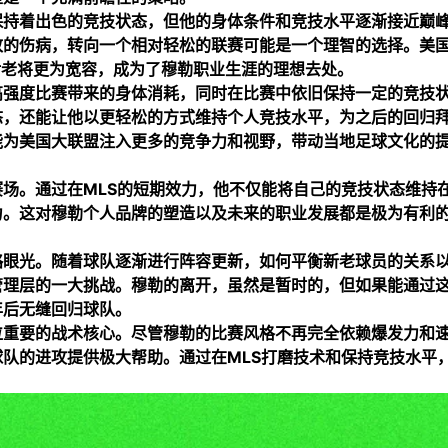
保持着出色的竞技状态，但他的身体条件和竞技水平逐渐接近巅
致的伤病，转向一个相对轻松的联赛可能是一个理智的选择。美
对老将更为宽容，成为了穆勒职业生涯的理想去处。
高强度比赛带来的身体消耗，同时在比赛中依旧保持一定的竞技
态，还能让他以更轻松的方式维持个人竞技水平，为之后的回归
能为美国大联盟注入更多的竞争力和视野，带动当地足球文化的
场。通过在MLS的短期效力，他不仅能将自己的竞技状态维持
力。这对穆勒个人品牌的塑造以及未来的职业发展都是极为有利
略眼光。随着球队逐渐进行阵容更新，如何平衡新老球员的关系
管理层的一大挑战。穆勒的离开，虽然是暂时的，但如果能通过
年后无缝回归球队。
位重要的战术核心。尽管穆勒的比赛风格不再完全依赖爆发力和
队的进攻提供极大帮助。通过在MLS打磨技术和保持竞技水平
。