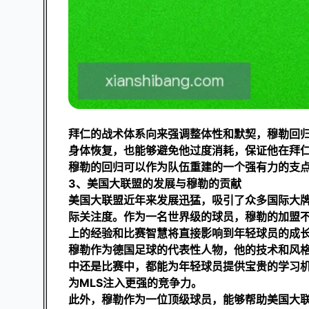
拜仁的战术体系向来强调整体性和默契，穆勒回
身体恢复，也能够避免他过度消耗，保证他在拜
穆勒的回归可以作为队伍重建的一个强有力的支
3、美国大联盟的发展与穆勒的贡献
美国大联盟近年来发展迅猛，吸引了众多国际大牌
际关注度。作为一名世界级的球员，穆勒的加盟
上的经验和比赛智慧将直接影响到年轻球员的成
穆勒作为德国足球的代表性人物，他的技术和风格
中还是比赛中，都能为年轻球员提供宝贵的学习
为MLS注入更强的竞争力。
此外，穆勒作为一位顶级球员，能够帮助美国大