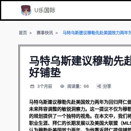
首页
赛事快讯
马特乌斯建议穆勒先赴美国效力两年
马特乌斯建议穆勒先
好铺垫
3个月前
阅读量：66
分享
马特乌斯建议穆勒先赴美国效力两年为回归拜仁
未来阵容调整的敏锐洞察力。这一提议不仅为穆
的规划提供了一个独特的视角。在本文中，我们
职业生涯、拜仁的长期发展以及美国大联盟（ML
认为穆勒赴美国效力两年，为他重返拜仁提供铺