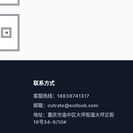
联系方式
客服热线：18838741317
邮箱：cutrate@outlook.com
地址：重庆市渝中区大坪街道大坪正街
19号34-9/10#